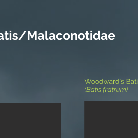
atis/Malaconotidae
Woodward's Bati
(Batis fratrum)