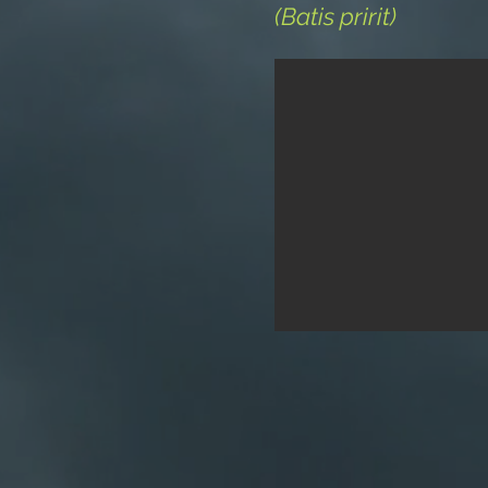
(Batis pririt)