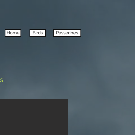
Home
Birds
Passerines
s